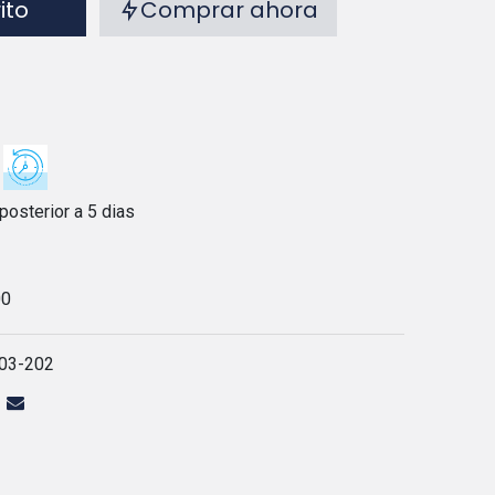
rito
Comprar ahora
posterior a 5 dias
00
03-202