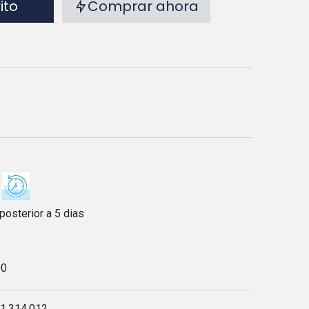
rito
Comprar ahora
posterior a 5 dias
00
1.314.012