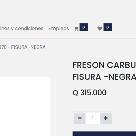
0
0
nos y condiciones
Empleos
70 - FISURA -NEGRA
FRESON CARBU
FISURA -NEGR
Q
315.000