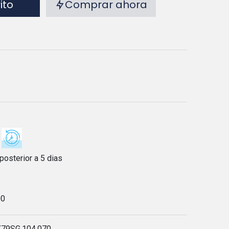
rito
Comprar ahora
posterior a 5 dias
00
X79SG.104.070