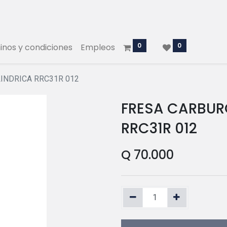
0
0
nos y condiciones
Empleos
LINDRICA RRC31R 012
FRESA CARBURO
RRC31R 012
Q
70.000