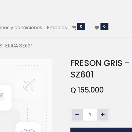
0
0
nos y condiciones
Empleos
ESFERICA SZ601
FRESON GRIS -
SZ601
Q
155.000