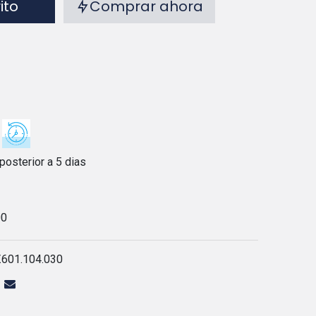
rito
Comprar ahora
posterior a 5 dias
00
Z601.104.030