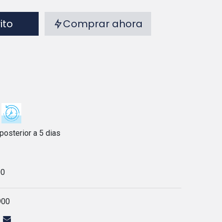
rito
Comprar ahora
posterior a 5 dias
00
900