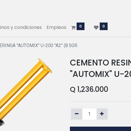
0
0
nos y condiciones
Empleos
INGA "AUTOMIX" U-200 "A2" (8.5GR.
CEMENTO RESI
"AUTOMIX" U-20
Q
1,236.000