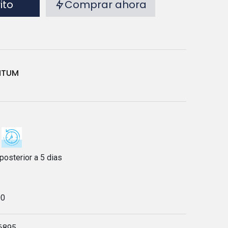
rito
Comprar ahora
NTUM
posterior a 5 dias
00
6895