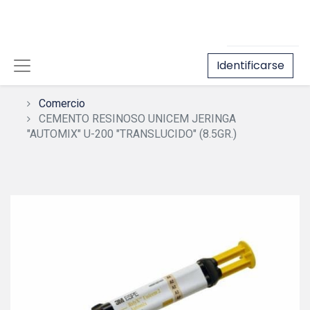
Identificarse
Comercio
CEMENTO RESINOSO UNICEM JERINGA
"AUTOMIX" U-200 "TRANSLUCIDO" (8.5GR.)