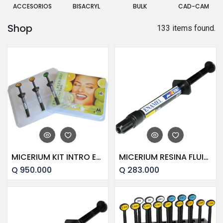
ACCESORIOS
BISACRYL
BULK
CAD-CAM
Shop
133 items found.
MICERIUM KIT INTRO ENA HRI BIO FUNTION ENAMEL 3X2.5 G BF1, BF2, BF3
MICERIUM RESINA FLUIDA ENA PLUS HFO UD02 (A2)
Q
950.000
Q
283.000